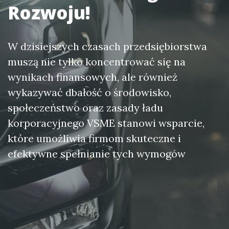
Rozwoju!
W dzisiejszych czasach przedsiębiorstwa
muszą nie tylko koncentrować się na
wynikach finansowych, ale również
wykazywać dbałość o środowisko,
społeczeństwo oraz zasady ładu
korporacyjnego VSME stanowi wsparcie,
które umożliwia firmom skuteczne i
efektywne spełnianie tych wymogów