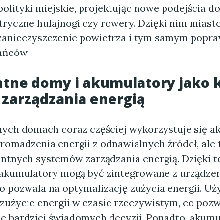
olityki miejskie, projektując nowe podejścia do
ktryczne hulajnogi czy rowery. Dzięki nim miast
anieczyszczenie powietrza i tym samym popra
ańców.
ntne domy i akumulatory jako 
zarządzania energią
ch domach coraz częściej wykorzystuje się a
gromadzenia energii z odnawialnych źródeł, ale 
entnych systemów zarządzania energią. Dzięki t
akumulatory mogą być zintegrowane z urządze
 pozwala na optymalizację zużycia energii. U
 zużycie energii w czasie rzeczywistym, co pozw
 bardziej świadomych decyzji. Ponadto, akumu