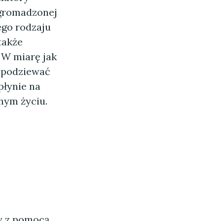
zgromadzonej
ego rodzaju
także
. W miarę jak
 spodziewać
płynie na
nym życiu.
ny z pomocą