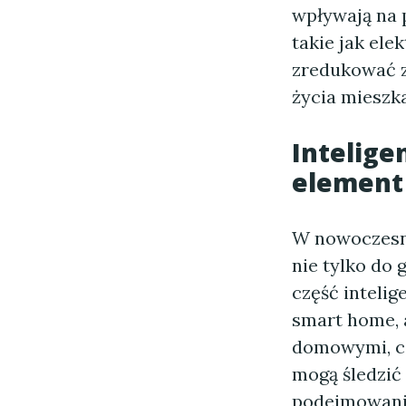
wpływają na p
takie jak ele
zredukować z
życia mieszk
Intelige
element 
W nowoczesny
nie tylko do 
część intelig
smart home, 
domowymi, co
mogą śledzić
podejmowanie