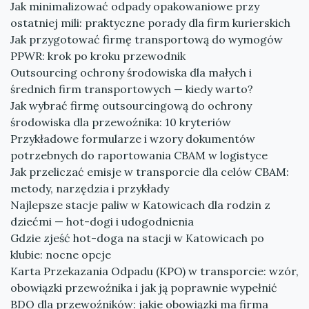
Jak minimalizować odpady opakowaniowe przy
ostatniej mili: praktyczne porady dla firm kurierskich
Jak przygotować firmę transportową do wymogów
PPWR: krok po kroku przewodnik
Outsourcing ochrony środowiska dla małych i
średnich firm transportowych — kiedy warto?
Jak wybrać firmę outsourcingową do ochrony
środowiska dla przewoźnika: 10 kryteriów
Przykładowe formularze i wzory dokumentów
potrzebnych do raportowania CBAM w logistyce
Jak przeliczać emisje w transporcie dla celów CBAM:
metody, narzędzia i przykłady
Najlepsze stacje paliw w Katowicach dla rodzin z
dziećmi — hot-dogi i udogodnienia
Gdzie zjeść hot-doga na stacji w Katowicach po
klubie: nocne opcje
Karta Przekazania Odpadu (KPO) w transporcie: wzór,
obowiązki przewoźnika i jak ją poprawnie wypełnić
BDO dla przewoźników: jakie obowiązki ma firma