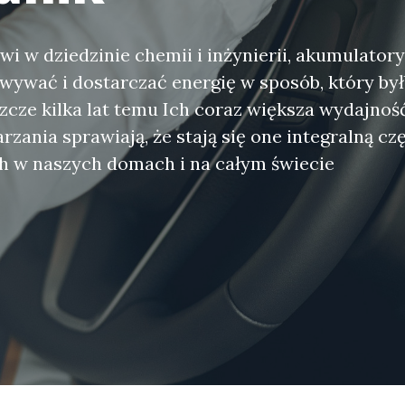
wi w dziedzinie chemii i inżynierii, akumulatory
wywać i dostarczać energię w sposób, który był
zcze kilka lat temu Ich coraz większa wydajnoś
zania sprawiają, że stają się one integralną c
h w naszych domach i na całym świecie