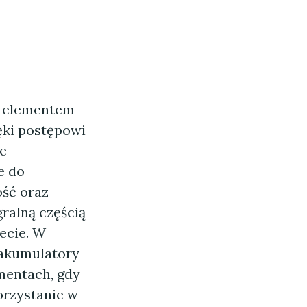
ym elementem
ęki postępowi
ie
e do
ość oraz
gralną częścią
ecie. W
 akumulatory
mentach, gdy
orzystanie w