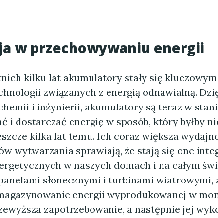
ja w przechowywaniu energii
tnich kilku lat akumulatory stały się kluczow
chnologii związanych z energią odnawialną. Dzi
chemii i inżynierii, akumulatory są teraz w stan
 i dostarczać energię w sposób, który byłby ni
szcze kilka lat temu. Ich coraz większa wydajn
w wytwarzania sprawiają, że stają się one inte
rgetycznych w naszych domach i na całym świ
 panelami słonecznymi i turbinami wiatrowymi,
 magazynowanie energii wyprodukowanej w mo
zewyższa zapotrzebowanie, a następnie jej wyk