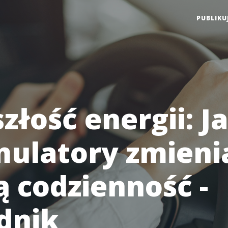
PUBLIKU
złość energii: J
ulatory zmieni
ą codzienność -
dnik