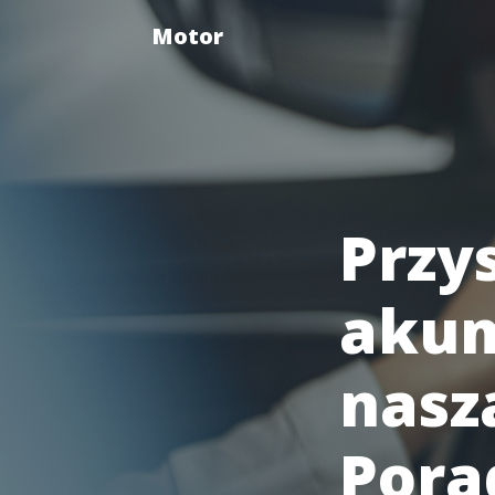
Motor
Przys
akum
nasz
Pora