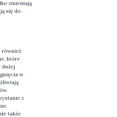
lko zmieniają
ją się do
 również
e, które
 dużej
gnięcia w
żliwiają
ów.
zystanie z
ne.
ale także