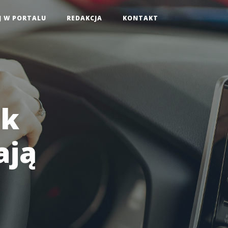
J W PORTALU
REDAKCJA
KONTAKT
ak
ają