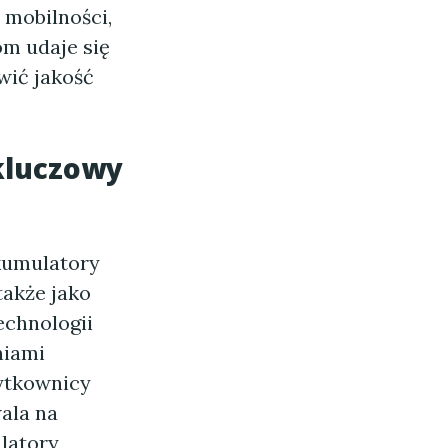
 mobilności,
om udaje się
wić jakość
kluczowy
kumulatory
także jako
echnologii
niami
żytkownicy
ala na
latory