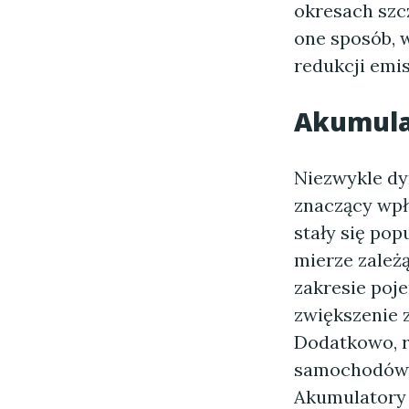
okresach szc
one sposób, w
redukcji emi
Akumula
Niezwykle dy
znaczący wpł
stały się po
mierze zależ
zakresie poj
zwiększenie 
Dodatkowo, r
samochodów e
Akumulatory 