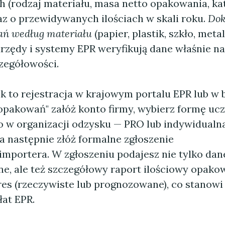
 (rodzaj materiału, masa netto opakowania, ka
az o przewidywanych ilościach w skali roku.
Dok
ń według materiału
(papier, plastik, szkło, metal 
rzędy i systemy EPR weryfikują dane właśnie n
zegółowości.
k to rejestracja w krajowym portalu EPR lub w 
opakowań" załóż konto firmy, wybierz formę uc
o w organizacji odzysku — PRO lub indywidualn
 a następnie złóż formalne zgłoszenie
mportera. W zgłoszeniu podajesz nie tylko dan
ne, ale też szczegółowy raport ilościowy opako
es (rzeczywiste lub prognozowane), co stanow
łat EPR.