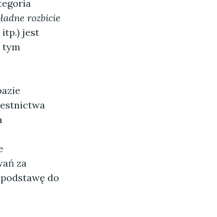
tegoria
ładne rozbicie
itp.) jest
a tym
bazie
zestnictwa
a
e
wań za
i podstawę do