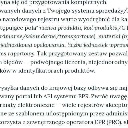
zyna się od przygotowania kompletnych,
wanych danych z Twojego systemu sprzedaży/
 narodowego rejestru warto wyodrębnić dla k
tępujące pola"
nazwa produktu, kod produktu/GT
primarne/sekundarne/transportowe), materiał (n
 jednostkowa opakowania, liczba jednostek wpro
res raportowy
. Tak przygotowany zestaw pozwal
h błędów — podwójnego liczenia, niejednorodny
aków w identyfikatorach produktów.
ysyłka danych do krajowej bazy odbywa się naj
wany portal lub API systemu EPR. Zwróć uwagę
maty elektroniczne — wiele rejestrów akceptuj
ne ze szablonem udostępnionym przez administr
korzysta z zewnętrznego operatora EPR (PRO), s