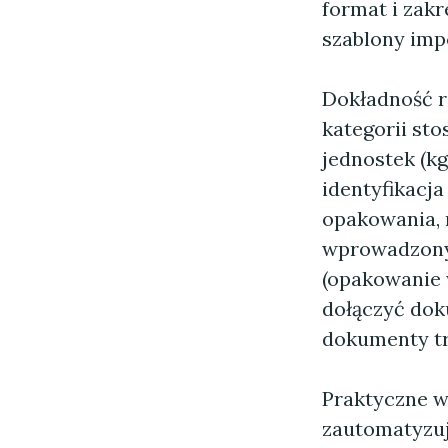
format i zak
szablony imp
Dokładność r
kategorii st
jednostek (kg
identyfikacj
opakowania, 
wprowadzonyc
(opakowanie 
dołączyć dok
dokumenty tr
Praktyczne w
zautomatyzuj