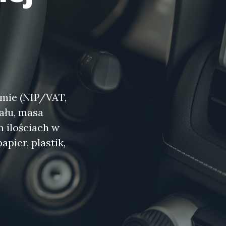
rmie (NIP/VAT,
ału, masa
 ilościach w
apier, plastik,