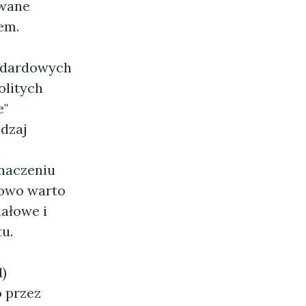
owane
em.
andardowych
olitych
e"
odzaj
naczeniu
kowo warto
ałowe i
u.
)
 przez