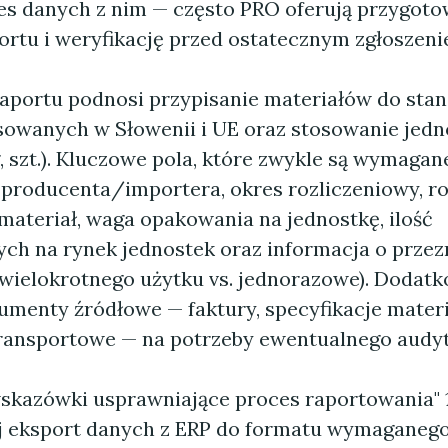
res danych z nim — często PRO oferują przygot
ortu i weryfikację przed ostatecznym zgłoszeni
aportu podnosi przypisanie materiałów do st
osowanych w Słowenii i UE oraz stosowanie jedn
, szt.). Kluczowe pola, które zwykle są wymagan
a producenta/importera, okres rozliczeniowy, r
materiał, waga opakowania na jednostkę, ilość
h na rynek jednostek oraz informacja o przez
wielokrotnego użytku vs. jednorazowe). Dodat
umenty źródłowe — faktury, specyfikacje materi
ansportowe — na potrzeby ewentualnego audyt
skazówki usprawniające proces raportowania" 1
 eksport danych z ERP do formatu wymaganego