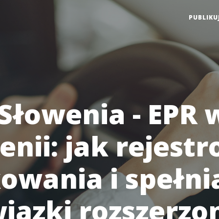
PUBLIKU
Słowenia - EPR 
enii: jak rejest
owania i spełni
iązki rozszerzo