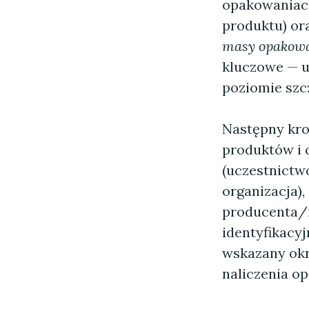
opakowaniach
produktu) or
masy opakowa
kluczowe — u
poziomie szc
Następny kro
produktów i 
(uczestnictw
organizacja),
producenta/i
identyfikacyj
wskazany okr
naliczenia op