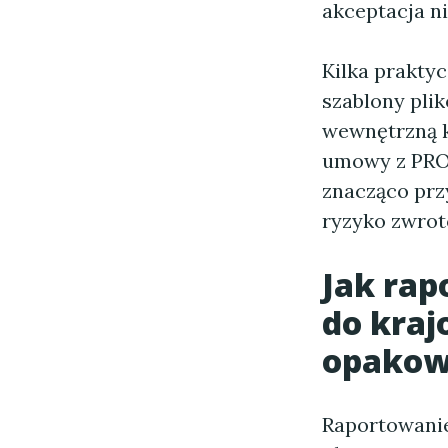
akceptacja n
Kilka prakty
szablony pli
wewnętrzną k
umowy z PRO 
znacząco prz
ryzyko zwrot
Jak rap
do kraj
opako
Raportowanie