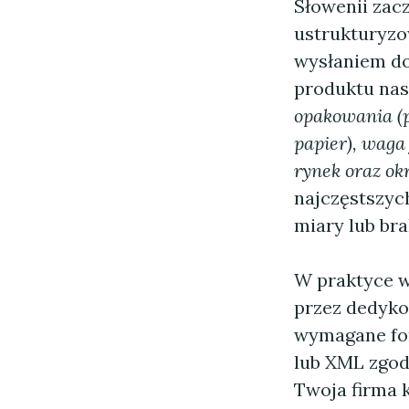
Słowenii zac
ustrukturyzo
wysłaniem do
produktu nas
opakowania (
papier), waga
rynek oraz ok
najczęstszyc
miary lub br
W praktyce w
przez dedyko
wymagane for
lub XML zgod
Twoja firma 