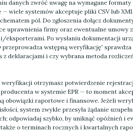
aniu danych zwróć uwagę na wymagane formaty
e — wiele systemów akceptuje pliki CSV lub XML
chematem pól. Do zgłoszenia dołącz dokument
ce uprawnienia firmy oraz ewentualne umowy z
/eksporterami. Po wysłaniu dokumentacji urzą
 przeprowadza wstępną weryfikację" sprawdza
 z deklaracjami i czy wybrana metoda rozliczeń
weryfikacji otrzymasz potwierdzenie rejestracj
r producenta w systemie EPR — to moment akcep
ą obowiązki raportowe i finansowe. Jeżeli weryf
słości, system zwykle przesyła żądanie uzupełn
ch; odpowiadaj szybko, by uniknąć opóźnień i 
j także o terminach rocznych i kwartalnych rap