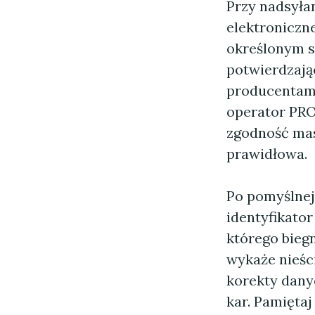
Przy nadsył
elektroniczn
określonym s
potwierdzają
producentami
operator PRO
zgodność mas
prawidłowa.
Po pomyślnej 
identyfikato
którego biegn
wykaże nieści
korekty dany
kar. Pamięta