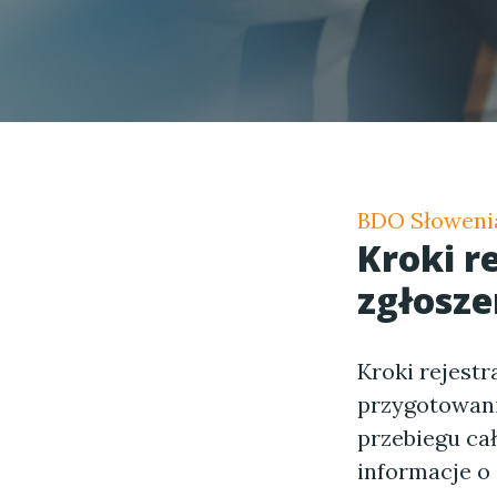
BDO Słoweni
Kroki r
zgłosze
Kroki rejestr
przygotowani
przebiegu cał
informacje o 