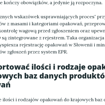
ie kończy obowiązków, a jedynie ją rozpoczyna.
cznych wskazówek usprawniających proces" prz
ków z masami i kategoriami opakowań, przepro
ontrolę wagową przed zgłoszeniem oraz upewnij
są zintegrowane z rejestrem. Taka organizacja
yspiesza rejestrację opakowań w Słowenii i min
ów zgłoszeń przez system EPR.
ortować ilości i rodzaje op
owych baz danych produktó
wań
 ilości i rodzajów opakowań do krajowych baz