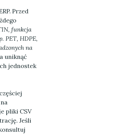
ERP. Przed
ażdego
IN, funkcja
p. PET, HDPE,
wadzonych na
a uniknąć
ch jednostek
częściej
 na
e pliki CSV
ację. Jeśli
konsultuj