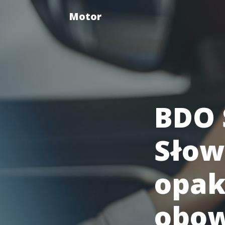
Motor
BDO 
Słow
opak
obow