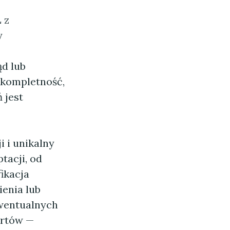
 z
y
d lub
 kompletność,
 jest
i i unikalny
tacji, od
ikacja
ienia lub
ewentualnych
ortów —