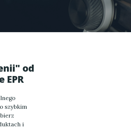
nii" od
e EPR
elnego
 o szybkim
zbierz
duktach i