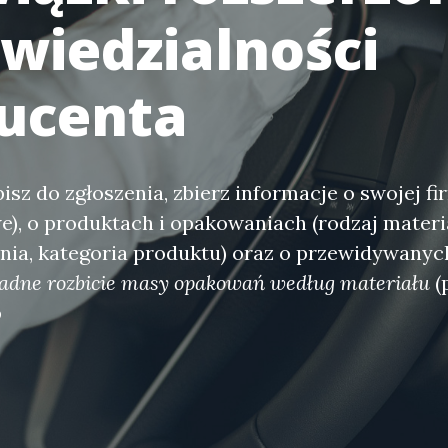
wiedzialności
ucenta
isz do zgłoszenia, zbierz informacje o swojej fi
e), o produktach i opakowaniach (rodzaj materi
ia, kategoria produktu) oraz o przewidywanych
adne rozbicie masy opakowań według materiału
(p
p