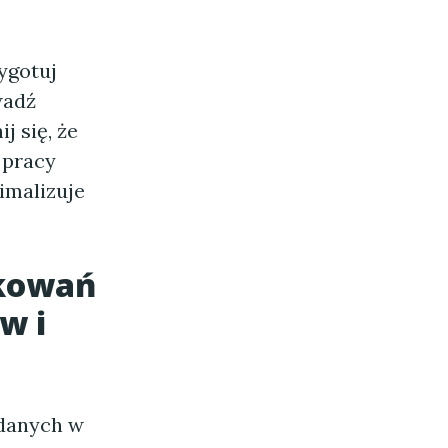
ygotuj
wadź
 się, że
 pracy
imalizuje
akowań
w i
 danych w