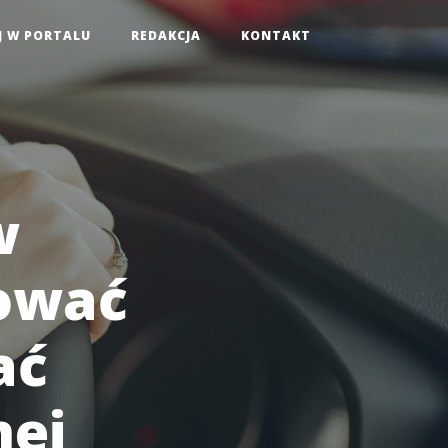
J W PORTALU
REDAKCJA
KONTAKT
w
rować
ać
nej