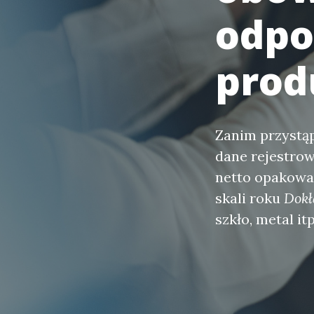
odpo
prod
Zanim przystąp
dane rejestrow
netto opakowan
skali roku
Dokł
szkło, metal it