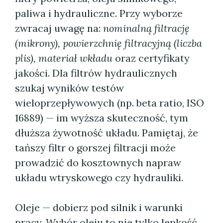
paliwa i hydrauliczne. Przy wyborze
zwracaj uwagę na:
nominalną filtrację
(mikrony), powierzchnię filtracyjną (liczba
plis), materiał wkładu
oraz certyfikaty
jakości. Dla filtrów hydraulicznych
szukaj wyników testów
wieloprzepływowych (np. beta ratio, ISO
16889) — im wyższa skuteczność, tym
dłuższa żywotność układu. Pamiętaj, że
tańszy filtr o gorszej filtracji może
prowadzić do kosztownych napraw
układu wtryskowego czy hydrauliki.
Oleje — dobierz pod silnik i warunki
pracy. Wybór oleju to nie tylko lepkość